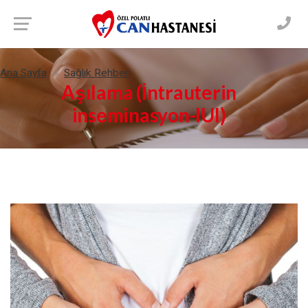
Ana Sayfa
Sağlık Rehberi
Aşılama (İntrauterin
inseminasyon-IUI)