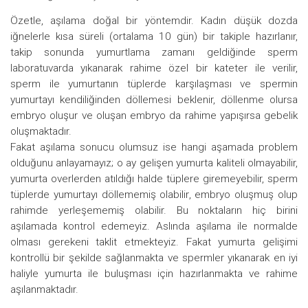
Özetle, aşılama doğal bir yöntemdir. Kadın düşük dozda
iğnelerle kısa süreli (ortalama 10 gün) bir takiple hazırlanır,
takip sonunda yumurtlama zamanı geldiğinde sperm
laboratuvarda yıkanarak rahime özel bir kateter ile verilir,
sperm ile yumurtanın tüplerde karşılaşması ve spermin
yumurtayı kendiliğinden döllemesi beklenir, döllenme olursa
embryo oluşur ve oluşan embryo da rahime yapışırsa gebelik
oluşmaktadır.
Fakat aşılama sonucu olumsuz ise hangi aşamada problem
olduğunu anlayamayız; o ay gelişen yumurta kaliteli olmayabilir,
yumurta overlerden atıldığı halde tüplere giremeyebilir, sperm
tüplerde yumurtayı döllememiş olabilir, embryo oluşmuş olup
rahimde yerleşememiş olabilir. Bu noktaların hiç birini
aşılamada kontrol edemeyiz. Aslında aşılama ile normalde
olması gerekeni taklit etmekteyiz. Fakat yumurta gelişimi
kontrollü bir şekilde sağlanmakta ve spermler yıkanarak en iyi
haliyle yumurta ile buluşması için hazırlanmakta ve rahime
aşılanmaktadır.