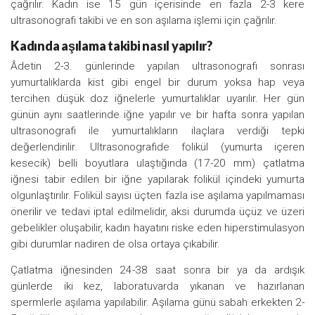
çağrılır. Kadın ise 15 gün içerisinde en fazla 2-3 kere
ultrasonografi takibi ve en son aşılama işlemi için çağrılır.
Kadında aşılama takibi nasıl yapılır?
Âdetin 2-3. günlerinde yapılan ultrasonografi sonrası
yumurtalıklarda kist gibi engel bir durum yoksa hap veya
tercihen düşük doz iğnelerle yumurtalıklar uyarılır. Her gün
günün aynı saatlerinde iğne yapılır ve bir hafta sonra yapılan
ultrasonografi ile yumurtalıkların ilaçlara verdiği tepki
değerlendirilir. Ultrasonografide folikül (yumurta içeren
kesecik) belli boyutlara ulaştığında (17-20 mm) çatlatma
iğnesi tabir edilen bir iğne yapılarak folikül içindeki yumurta
olgunlaştırılır. Folikül sayısı üçten fazla ise aşılama yapılmaması
önerilir ve tedavi iptal edilmelidir, aksi durumda üçüz ve üzeri
gebelikler oluşabilir, kadın hayatını riske eden hiperstimulasyon
gibi durumlar nadiren de olsa ortaya çıkabilir.
Çatlatma iğnesinden 24-38 saat sonra bir ya da ardışık
günlerde iki kez, laboratuvarda yıkanan ve hazırlanan
spermlerle aşılama yapılabilir. Aşılama günü sabah erkekten 2-