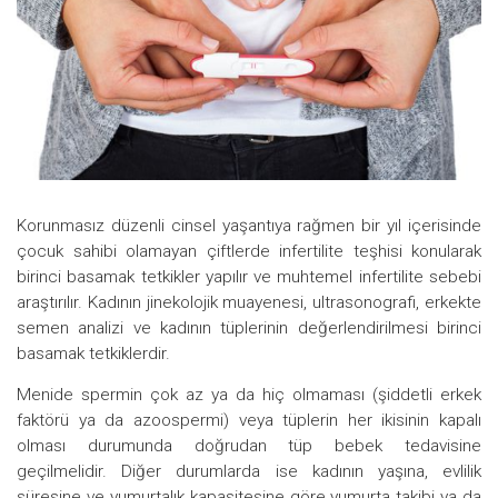
Korunmasız düzenli cinsel yaşantıya rağmen bir yıl içerisinde
çocuk sahibi olamayan çiftlerde infertilite teşhisi konularak
birinci basamak tetkikler yapılır ve muhtemel infertilite sebebi
araştırılır. Kadının jinekolojik muayenesi, ultrasonografi, erkekte
semen analizi ve kadının tüplerinin değerlendirilmesi birinci
basamak tetkiklerdir.
Menide spermin çok az ya da hiç olmaması (şiddetli erkek
faktörü ya da azoospermi) veya tüplerin her ikisinin kapalı
olması durumunda doğrudan tüp bebek tedavisine
geçilmelidir. Diğer durumlarda ise kadının yaşına, evlilik
süresine ve yumurtalık kapasitesine göre yumurta takibi ya da