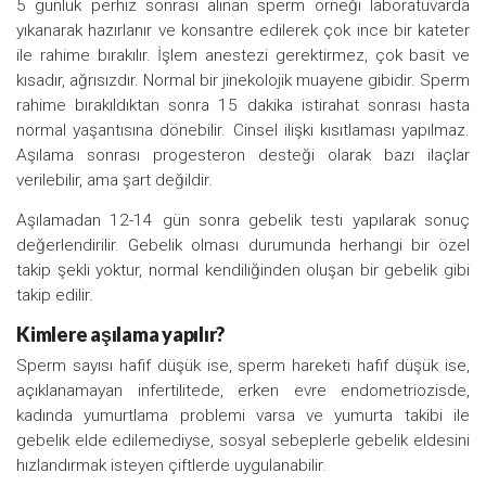
5 günlük perhiz sonrası alınan sperm örneği laboratuvarda
yıkanarak hazırlanır ve konsantre edilerek çok ince bir kateter
ile rahime bırakılır. İşlem anestezi gerektirmez, çok basit ve
kısadır, ağrısızdır. Normal bir jinekolojik muayene gibidir. Sperm
rahime bırakıldıktan sonra 15 dakika istirahat sonrası hasta
normal yaşantısına dönebilir. Cinsel ilişki kısıtlaması yapılmaz.
Aşılama sonrası progesteron desteği olarak bazı ilaçlar
verilebilir, ama şart değildir.
Aşılamadan 12-14 gün sonra gebelik testi yapılarak sonuç
değerlendirilir. Gebelik olması durumunda herhangi bir özel
takip şekli yoktur, normal kendiliğinden oluşan bir gebelik gibi
takip edilir.
Kimlere aşılama yapılır?
Sperm sayısı hafif düşük ise, sperm hareketi hafif düşük ise,
açıklanamayan infertilitede, erken evre endometriozisde,
kadında yumurtlama problemi varsa ve yumurta takibi ile
gebelik elde edilemediyse, sosyal sebeplerle gebelik eldesini
hızlandırmak isteyen çiftlerde uygulanabilir.