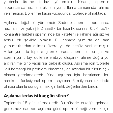
yardımla üreme tedavi yöntemidir. Kısaca, spermin
laboratuarda hazırlanarak tam yumurtlama zamanında rahime
verilmesidir. Döllenme kadın vücudunda, tüplerde olmaktadır.
Aşılama doğal bir yöntemdir. Sadece sperm laboratuarda
hazırlanır ve yaklaşık 2 saatlik bir hazırlık sonrası 0.5-1 cc’lik
konsantre haldeki sperm ince bir kateter ile rahime ağrısız ve
acısız bir şekilde bırakılır. Bu esnada yumurta da tam
yumurtalıklardan atılmak üzere ya da henüz yeni atılmıştır.
Atılan yumurta tüplere girerek orada sperm ile buluşur ve
sperm yumurtayı döllerse embryo oluşarak rahime doğru yol
alır, rahime girip yapışırsa gebelik oluşur. Aşılama için tüplerle
ilgili herhangi bir problem olmaması, en azından bir tüpün açık
olması gerekmektedir. Yine aşılama için hazırlanan ileri
hareketli fonksiyonel sperm sayısının 5 milyonun üzerinde
olması olumlu sonuç almak için kritik değerlerden biridir.
Aşılama tedavisi kaç gün sürer?
Toplamda 15 gün sürmektedir. Bu sürede erkeğin gelmesi
gerekmez sadece aşılama günü sperm örneği vermek için