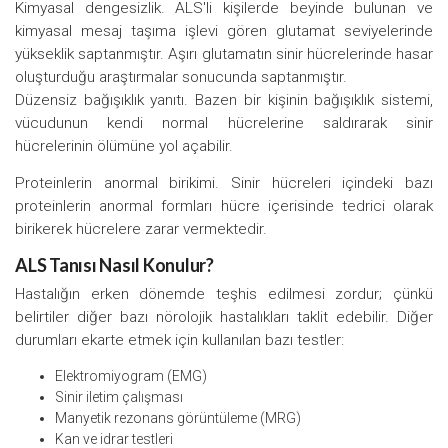
Kimyasal dengesizlik. ALS'li kişilerde beyinde bulunan ve
kimyasal mesaj taşıma işlevi gören glutamat seviyelerinde
yükseklik saptanmıştır. Aşırı glutamatın sinir hücrelerinde hasar
oluşturduğu araştırmalar sonucunda saptanmıştır.
Düzensiz bağışıklık yanıtı. Bazen bir kişinin bağışıklık sistemi,
vücudunun kendi normal hücrelerine saldırarak sinir
hücrelerinin ölümüne yol açabilir.
Proteinlerin anormal birikimi. Sinir hücreleri içindeki bazı
proteinlerin anormal formları hücre içerisinde tedrici olarak
birikerek hücrelere zarar vermektedir.
ALS Tanısı Nasıl Konulur?
Hastalığın erken dönemde teşhis edilmesi zordur; çünkü
belirtiler diğer bazı nörolojik hastalıkları taklit edebilir. Diğer
durumları ekarte etmek için kullanılan bazı testler:
Elektromiyogram (EMG)
Sinir iletim çalışması
Manyetik rezonans görüntüleme (MRG)
Kan ve idrar testleri