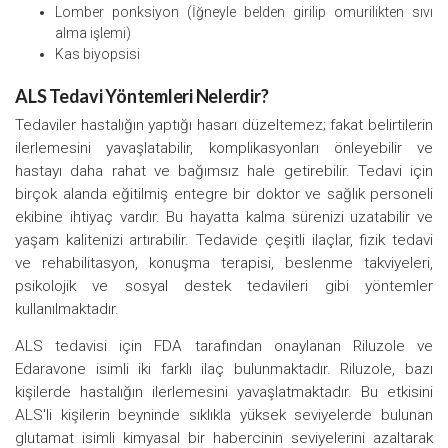
Lomber ponksiyon (İğneyle belden girilip omurilikten sıvı
alma işlemi)
Kas biyopsisi
ALS Tedavi Yöntemleri Nelerdir?
Tedaviler hastalığın yaptığı hasarı düzeltemez; fakat belirtilerin
ilerlemesini yavaşlatabilir, komplikasyonları önleyebilir ve
hastayı daha rahat ve bağımsız hale getirebilir. Tedavi için
birçok alanda eğitilmiş entegre bir doktor ve sağlık personeli
ekibine ihtiyaç vardır. Bu hayatta kalma sürenizi uzatabilir ve
yaşam kalitenizi artırabilir. Tedavide çeşitli ilaçlar, fizik tedavi
ve rehabilitasyon, konuşma terapisi, beslenme takviyeleri,
psikolojik ve sosyal destek tedavileri gibi yöntemler
kullanılmaktadır.
ALS tedavisi için FDA tarafından onaylanan Riluzole ve
Edaravone isimli iki farklı ilaç bulunmaktadır. Riluzole, bazı
kişilerde hastalığın ilerlemesini yavaşlatmaktadır. Bu etkisini
ALS'li kişilerin beyninde sıklıkla yüksek seviyelerde bulunan
glutamat isimli kimyasal bir habercinin seviyelerini azaltarak