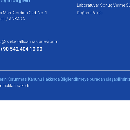
Laboratuvar Sonuç Verme Sür
i Mah. Gordion Cad. No: 1
Doğum Paketi
atlı / ANKARA
fo@ozelpolatlicanhastanesi.com
 +90 542 404 10 90
 Verilerin Korunması Kanunu Hakkında Bilgilendirmeye
buradan ulaşabilirsiniz
hakları saklıdır