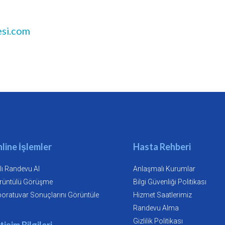
esi.com
line İşlemler
Hasta Rehberi
lı Randevu Al
Anlaşmalı Kurumlar
rüntülü Görüşme
Bilgi Güvenliği Politikası
oratuvar Sonuçlarını Görüntüle
Hizmet Saatlerimiz
Randevu Alma
Gizlilik Politikası
etişim Bilgileri