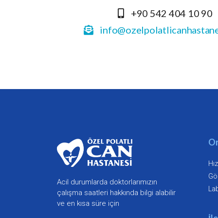
+90 542 404 10 90
info@ozelpolatlicanhastan
On
Hız
Gö
Acil durumlarda doktorlarımızın
Lab
çalışma saatleri hakkında bilgi alabilir
ve en kısa süre için
İl